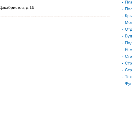
Пла
Декабристов, д.1б
Пол
Кр
Мон
Отд
Буд
Под
Рем
Сте
Стр
Стр
Тех
Фу