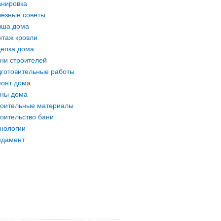
нировка
езные советы
ыша дома
таж кровли
елка дома
ни строителей
готовительные работы
онт дома
ны дома
оительные материалы
оительство бани
нологии
ндамент