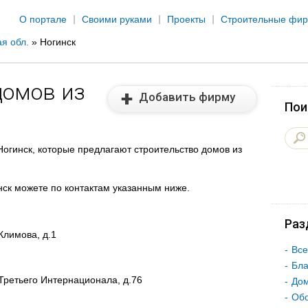
Jump to navigation
О портале
Своими руками
Проекты
Строительные фи
я обл.
»
Ногинск
домов из
Добавить фирму
Пои
огинск, которые предлагают строительство домов из
инск можете по контактам указанным ниже.
Раз
Климова, д.1
Все
Бла
.Третьего Интернационала, д.76
Дом
Об