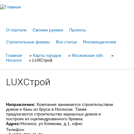
Jump to navigation
О портале
Своими руками
Проекты
Строительные фирмы
Все статьи
Рекламодателям
Главная
Вы
»
Карта городов
»
Московская обл.
»
Ногинск
»
LUXСтрой
здесь
LUXСтрой
Направление:
Компания занимается строительством
домов и бань из бруса в Ногинске. Также
предлагается строительство каркасных домов и
построек из оцилиндрованного бревна.
Адрес:
Ногинск
, ул.Климова, д.1, офис
Телефон: