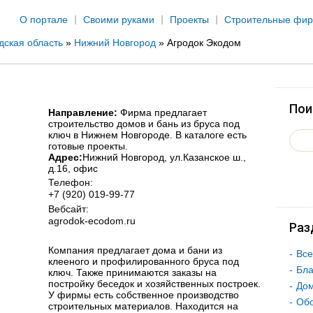
Jump to navigation
О портале
Своими руками
Проекты
Строительные фи
дская область
»
Нижний Новгород
»
Агродок Экодом
Пои
Направление:
Фирма предлагает
строительство домов и бань из бруса под
ключ в Нижнем Новгороде. В каталоге есть
готовые проекты.
Адрес:
Нижний Новгород
, ул.Казанское ш.,
д.16, офис
Телефон:
+7 (920) 019-99-77
Вебсайт:
agrodok-ecodom.ru
Раз
Компания предлагает дома и бани из
Все
клееного и профилированного бруса под
Бла
ключ. Также принимаются заказы на
постройку беседок и хозяйственных построек.
Дом
У фирмы есть собственное производство
Об
строительных материалов. Находится на