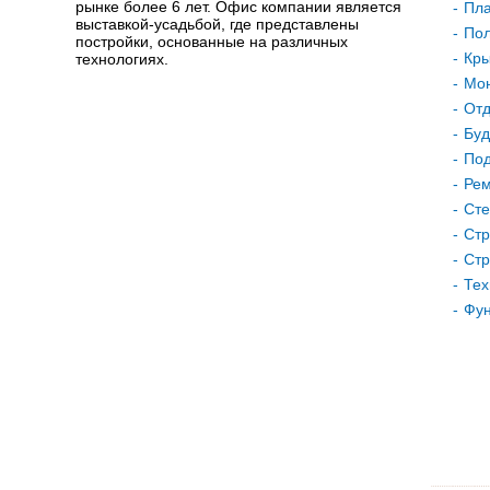
рынке более 6 лет. Офис компании является
Пла
выставкой-усадьбой, где представлены
Пол
постройки, основанные на различных
Кр
технологиях.
Мон
Отд
Буд
Под
Рем
Сте
Стр
Стр
Тех
Фу