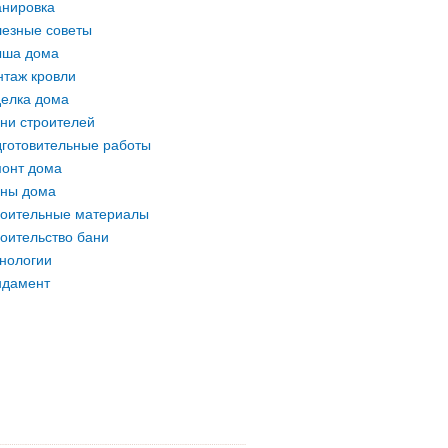
нировка
езные советы
ыша дома
таж кровли
елка дома
ни строителей
готовительные работы
онт дома
ны дома
оительные материалы
оительство бани
нологии
ндамент