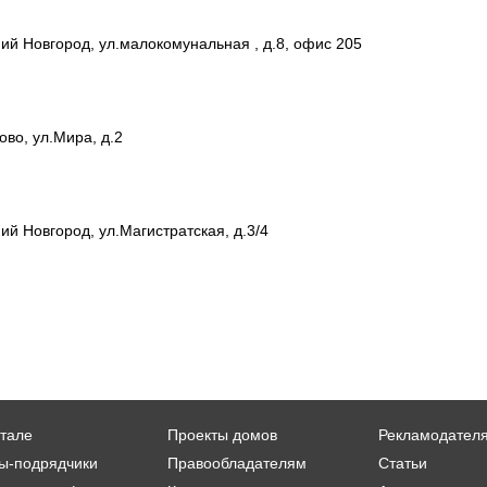
ий Новгород, ул.малокомунальная , д.8, офис 205
ово, ул.Мира, д.2
ий Новгород, ул.Магистратская, д.3/4
тале
Проекты домов
Рекламодател
ы-подрядчики
Правообладателям
Статьи