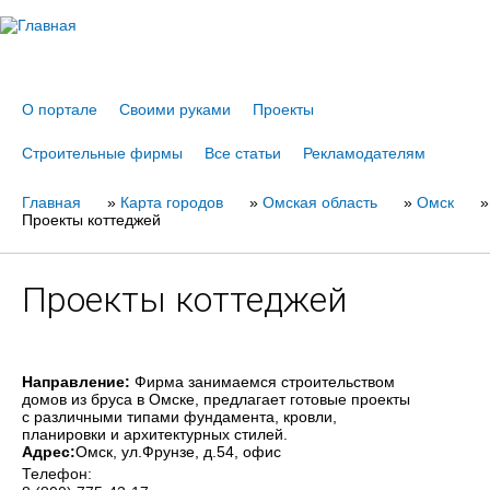
Jump to navigation
О портале
Своими руками
Проекты
Строительные фирмы
Все статьи
Рекламодателям
Главная
Вы
»
Карта городов
»
Омская область
»
Омск
»
Проекты коттеджей
здесь
Проекты коттеджей
Направление:
Фирма занимаемся строительством
домов из бруса в Омске, предлагает готовые проекты
с различными типами фундамента, кровли,
планировки и архитектурных стилей.
Адрес:
Омск
, ул.Фрунзе, д.54, офис
Телефон: