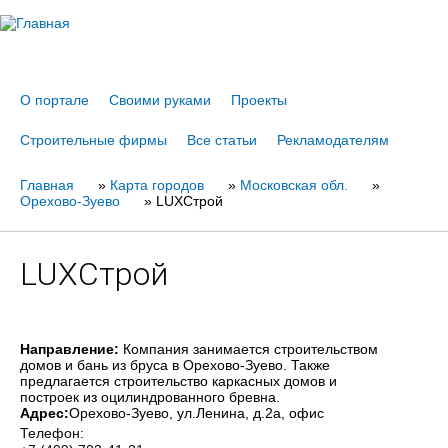
Jump to navigation
О портале
Своими руками
Проекты
Строительные фирмы
Все статьи
Рекламодателям
Главная
Вы
»
Карта городов
»
Московская обл.
»
Орехово-Зуево
»
LUXСтрой
здесь
LUXСтрой
Направление:
Компания занимается строительством
домов и бань из бруса в Орехово-Зуево. Также
предлагается строительство каркасных домов и
построек из оцилиндрованного бревна.
Адрес:
Орехово-Зуево
, ул.Ленина, д.2а, офис
Телефон: