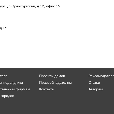
рг, ул.Оренбургская, д.12, офис 15
д.1/1
тале
Проекты домов
Рекламодател
ы-подрядчики
Правообладателям
Статьи
ительным фирмам
Контакты
Авторам
 городов