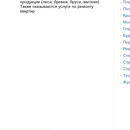
продукции (леса, бревна, бруса, вагонки).
Пла
Также оказываются услуги по ремонту
Пол
квартир.
Кр
Мон
Отд
Буд
Под
Рем
Сте
Стр
Стр
Тех
Фу