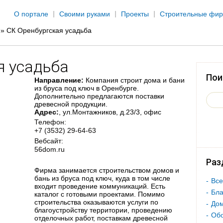
Jump to navigation
О портале
Своими руками
Проекты
Строительные фи
»
СК Оренбургская усадьба
я усадьба
Пои
Направление:
Компания строит дома и бани
из бруса под ключ в Оренбурге.
Дополнительно предлагаются поставки
древесной продукции.
Адрес:
, ул.Монтажников, д.23/3, офис
Телефон:
+7 (3532) 29-64-63
Вебсайт:
56dom.ru
Раз
Фирма занимается строительством домов и
бань из бруса под ключ, куда в том числе
Все
входит проведение коммуникаций. Есть
Бла
каталог с готовыми проектами. Помимо
строительства оказываются услуги по
Дом
благоустройству территории, проведению
Об
отделочных работ, поставкам древесной