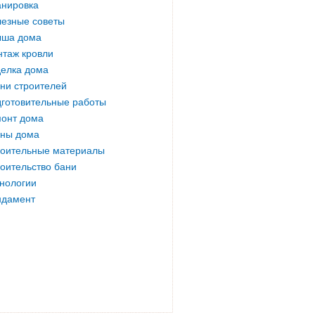
нировка
езные советы
ыша дома
таж кровли
елка дома
ни строителей
готовительные работы
онт дома
ны дома
оительные материалы
оительство бани
нологии
ндамент