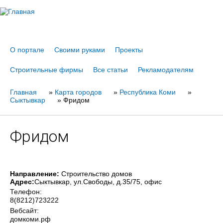
Jump to navigation
О портале
Своими руками
Проекты
Строительные фирмы
Все статьи
Рекламодателям
Главная
Вы
»
Карта городов
»
Республика Коми
»
Сыктывкар
»
Фридом
здесь
Фридом
Направление:
Строительство домов
Адрес:
Сыктывкар
, ул.Свободы, д.35/75, офис
Телефон:
8(8212)723222
Вебсайт:
домкоми.рф