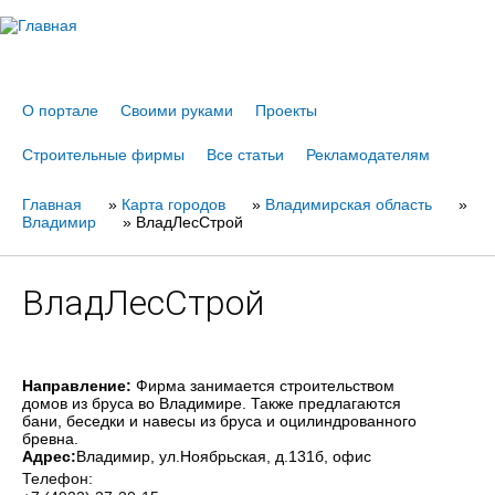
Jump to navigation
О портале
Своими руками
Проекты
Строительные фирмы
Все статьи
Рекламодателям
Главная
Вы
»
Карта городов
»
Владимирская область
»
Владимир
»
ВладЛесСтрой
здесь
ВладЛесСтрой
Направление:
Фирма занимается строительством
домов из бруса во Владимире. Также предлагаются
бани, беседки и навесы из бруса и оцилиндрованного
бревна.
Адрес:
Владимир
, ул.Ноябрьская, д.131б, офис
Телефон: