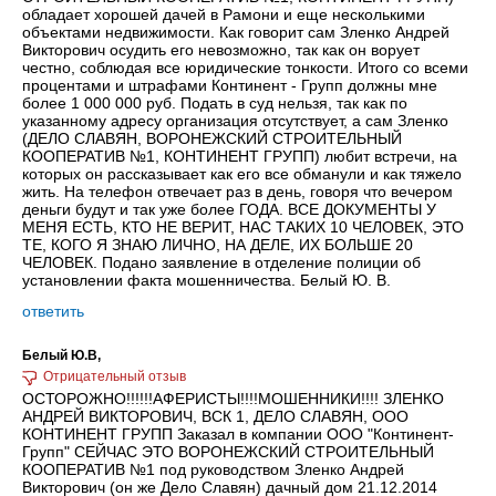
обладает хорошей дачей в Рамони и еще несколькими
объектами недвижимости. Как говорит сам Зленко Андрей
Викторович осудить его невозможно, так как он ворует
честно, соблюдая все юридические тонкости. Итого со всеми
процентами и штрафами Континент - Групп должны мне
более 1 000 000 руб. Подать в суд нельзя, так как по
указанному адресу организация отсутствует, а сам Зленко
(ДЕЛО СЛАВЯН, ВОРОНЕЖСКИЙ СТРОИТЕЛЬНЫЙ
КООПЕРАТИВ №1, КОНТИНЕНТ ГРУПП) любит встречи, на
которых он рассказывает как его все обманули и как тяжело
жить. На телефон отвечает раз в день, говоря что вечером
деньги будут и так уже более ГОДА. ВСЕ ДОКУМЕНТЫ У
МЕНЯ ЕСТЬ, КТО НЕ ВЕРИТ, НАС ТАКИХ 10 ЧЕЛОВЕК, ЭТО
ТЕ, КОГО Я ЗНАЮ ЛИЧНО, НА ДЕЛЕ, ИХ БОЛЬШЕ 20
ЧЕЛОВЕК. Подано заявление в отделение полиции об
установлении факта мошенничества. Белый Ю. В.
ответить
Белый Ю.В,
ОСТОРОЖНО!!!!!!АФЕРИСТЫ!!!!МОШЕННИКИ!!!! ЗЛЕНКО
АНДРЕЙ ВИКТОРОВИЧ, ВСК 1, ДЕЛО СЛАВЯН, ООО
КОНТИНЕНТ ГРУПП Заказал в компании ООО "Континент-
Групп" СЕЙЧАС ЭТО ВОРОНЕЖСКИЙ СТРОИТЕЛЬНЫЙ
КООПЕРАТИВ №1 под руководством Зленко Андрей
Викторович (он же Дело Славян) дачный дом 21.12.2014