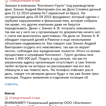
Заказал в компании "Континент-Групп" под руководством
врио Зленко Андрей Викторович (он же Дело Словян) дачный
дом 21.12.2014 размер 6х7 каркасный из бруса. На
сегодняшний день 05.09.2015 фундамент, который сделан с
грубыми нарушениями и фекальная яма, которая собрана
так криво, что другие компании даже не берутся
переделывать. Денег с Зленко А. В. получить невозможно,
так как ни у него ни у организации по документам ничего нет,
п счета как выяснилось арестованы. На деле он Зленко А. В.
обладает хорошей дачей в Рамони и еще несколькими
объектами недвижимости. Как говорит сам Зленко Андрей
Викторович осудить его невозможно, так как он ворует
честно, соблюдая все юридические тонкости. Итого со всеми
процентами и штрафами Континент - Групп должны мне
более 1 000 000 руб. Подать в суд нельзя, так как по
указанному адресу организация отсутствует, а сам Зленко
любит встречи на которых он рассказывает как его все
обманули и как тяжело жить. На телефон отвечает раз в
день, говоря что вечером деньги будут и так уже более трех
месяцев. Подано заявление в отделение полиции об
ответить
Виктор
ВНИМАНИЕ!!! Генеральный директор ООО «Континент-