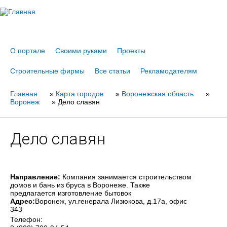
Jump to navigation
О портале
Своими руками
Проекты
Строительные фирмы
Все статьи
Рекламодателям
Главная
Вы
»
Карта городов
»
Воронежская область
»
Воронеж
»
Дело славян
здесь
Дело славян
Направление:
Компания занимается строительством
домов и бань из бруса в Воронеже. Также
предлагается изготовление бытовок
Адрес:
Воронеж
, ул.генерала Лизюкова, д.17а, офис
343
Телефон: