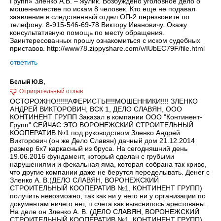
Групп» Зленко А.В. – жулик. Возбуждено уголовное дело о
мошенничестве по искам 8 человек. Кто еще не подавал
заявление в следственный отдел ОП-2 перезвоните по
телефону: 8-915-546-69-78 Виктору Ивановичу. Окажу
консультативную помощь по месту обращения.
Заинтересованных прошу ознакомиться с иском судебных
приставов. http://www78.zippyshare.com/v/IUbEC79F/file.html
ответить
Белый Ю.В,
ОСТОРОЖНО!!!!!!АФЕРИСТЫ!!!!МОШЕННИКИ!!!! ЗЛЕНКО
АНДРЕЙ ВИКТОРОВИЧ, ВСК 1, ДЕЛО СЛАВЯН, ООО
КОНТИНЕНТ ГРУПП Заказал в компании ООО "Континент-
Групп" СЕЙЧАС ЭТО ВОРОНЕЖСКИЙ СТРОИТЕЛЬНЫЙ
КООПЕРАТИВ №1 под руководством Зленко Андрей
Викторович (он же Дело Славян) дачный дом 21.12.2014
размер 6х7 каркасный из бруса. На сегодняшний день
19.06.2016 фундамент, который сделан с грубыми
нарушениями и фекальная яма, которая собрана так криво,
что другие компании даже не берутся переделывать. Денег с
Зленко А. В.(ДЕЛО СЛАВЯН, ВОРОНЕЖСКИЙ
СТРОИТЕЛЬНЫЙ КООПЕРАТИВ №1, КОНТИНЕНТ ГРУПП)
получить невозможно, так как ни у него ни у организации по
документам ничего нет, п счета как выяснилось арестованы.
На деле он Зленко А. В. (ДЕЛО СЛАВЯН, ВОРОНЕЖСКИЙ
СТРОИТЕЛЬНЫЙ КООПЕРАТИВ №1, КОНТИНЕНТ ГРУПП)