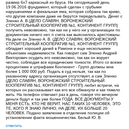
размер 6х7 каркасный из бруса. На сегодняшний день
19.06.2016 фундамент, который сделан с грубыми
нарушениями и фекальная яма, которая собрана так криво,
что другие компании даже не берутся переделывать. Денег с
Зленко А. В.(ДЕЛО СЛАВЯН, ВОРОНЕЖСКИЙ
СТРОИТЕЛЬНЫЙ КООПЕРАТИВ №1, КОНТИНЕНТ ГРУПП)
получить невозможно, так как ни у него ни у организации по
документам ничего нет, п счета как выяснилось арестованы.
На деле он Зленко А. В. (ДЕЛО СЛАВЯН, ВОРОНЕЖСКИЙ
СТРОИТЕЛЬНЫЙ КООПЕРАТИВ №1, КОНТИНЕНТ ГРУПП)
обладает хорошей дачей в Рамони и еще несколькими
объектами недвижимости. Как говорит сам Зленко Андрей
Викторович осудить его невозможно, так как он ворует
честно, соблюдая все юридические тонкости. Итого со всеми
процентами и штрафами Континент - Групп должны мне
более 1 000 000 руб. Подать в суд нельзя, так как по
указанному адресу организация отсутствует, а сам Зленко
(ДЕЛО СЛАВЯН, ВОРОНЕЖСКИЙ СТРОИТЕЛЬНЫЙ
КООПЕРАТИВ №1, КОНТИНЕНТ ГРУПП) любит встречи, на
которых он рассказывает как его все обманули и как тяжело
жить. На телефон отвечает раз в день, говоря что вечером
деньги будут и так уже более ГОДА. ВСЕ ДОКУМЕНТЫ У
МЕНЯ ЕСТЬ, КТО НЕ ВЕРИТ, НАС ТАКИХ 10 ЧЕЛОВЕК, ЭТО
ТЕ, КОГО Я ЗНАЮ ЛИЧНО, НА ДЕЛЕ, ИХ БОЛЬШЕ 20
ЧЕЛОВЕК. Подано заявление в отделение полиции об
установлении факта мошенничества. Белый Ю. В.
ответить