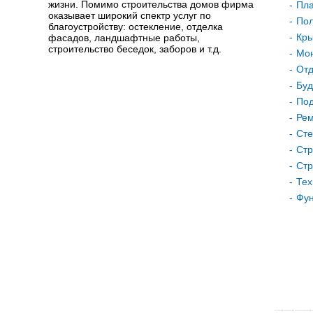
жизни. Помимо строительства домов фирма
Пла
оказывает широкий спектр услуг по
Пол
благоустройству: остекление, отделка
Кр
фасадов, ландшафтные работы,
строительство беседок, заборов и т.д.
Мон
Отд
Буд
Под
Рем
Сте
Стр
Стр
Тех
Фу