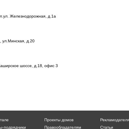
ул.ул. Железнодорожная, д.1а
, ул.Минская, д.20
Каширское шоссе, д.18, офис 3
тале
Проекты домов
Рекламодател
ы-подрядчики
Правообладателям
Статьи