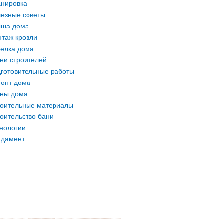
нировка
езные советы
ыша дома
таж кровли
елка дома
ни строителей
готовительные работы
онт дома
ны дома
оительные материалы
оительство бани
нологии
ндамент