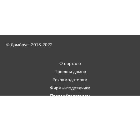
© Домбрус, 2013-2022
О портале
Проекты домов
Рекламодателям
Фирмы-подрядчики
Правообладателям
Статьи
Строительным фирмам
Контакты
Авторам
Карта городов