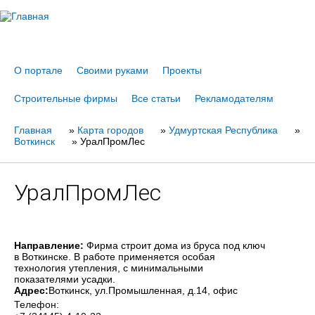
Jump to navigation
О портале
Своими руками
Проекты
Строительные фирмы
Все статьи
Рекламодателям
Главная
Вы
»
Карта городов
»
Удмуртская Республика
»
Воткинск
»
УралПромЛес
здесь
УралПромЛес
Направление:
Фирма строит дома из бруса под ключ
в Воткинске. В работе применяется особая
технология утепления, с минимальными
показателями усадки.
Адрес:
Воткинск
, ул.Промышленная, д.14, офис
Телефон: