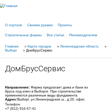
Jump to navigation
О портале
Своими руками
Проекты
Строительные фирмы
Все статьи
Рекламодателям
Главная
Вы
»
Карта городов
»
Ленинградская область
»
Выборг
»
ДомБрусСервис
здесь
ДомБрусСервис
Направление:
Фирма предлагает дома и бани из
бруса под ключ в Выборге. При строительстве
применяются различные виды фундамента.
Адрес:
Выборг
, ул.Ленинградское ш., д.20, офис
Телефон:
+7 (812) 916-57-41