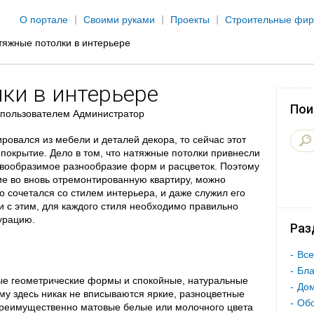
Jump to navigation
О портале
Своими руками
Проекты
Строительные фи
тяжные потолки в интерьере
ки в интерьере
Пои
пользователем
Администратор
овался из мебели и деталей декора, то сейчас этот
покрытие. Дело в том, что натяжные потолки привнесли
вообразимое разнообразие форм и расцветок. Поэтому
ие во вновь отремонтированную квартиру, можно
о сочетался со стилем интерьера, и даже служил его
 с этим, для каждого стиля необходимо правильно
гурацию.
Раз
Все
Бла
ые геометрические формы и спокойные, натуральные
Дом
му здесь никак не вписываются яркие, разноцветные
Об
преимущественно матовые белые или молочного цвета