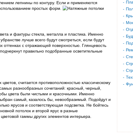
Пла
влением лепнины по контуру. Если и применяются
с использованием простых форм.
Пол
Кр
Мон
Отд
цвета и фактуры стекла, металла и пластика. Именно
Буд
убранстве лучше всего будут смотреться, если будут
Под
ых оттенках с отражающей поверхностью. Глянцевость
Рем
о подчеркнут правильно подобранные осветительные
Сте
Стр
Стр
Тех
х цветов, считается противоположностью классическому
Фу
самых разнообразных сочетаний: красный, черный,
тобы цвета были чистыми и красочными. Именно
выбран самый, казалось бы, невообразимый. Подойдут и
лько ярусов и соответствующая подсветка. Не бойтесь
сновной потолок и второй ярус в разные
 цветовой гаммы других элементов интерьера.