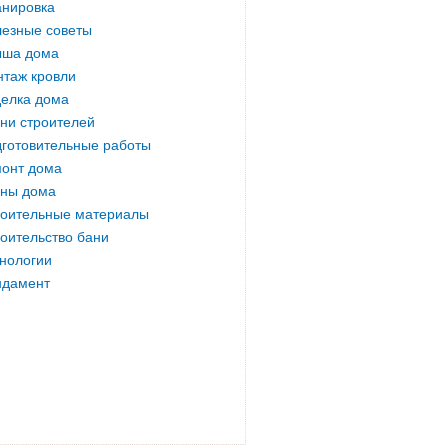
нировка
езные советы
ыша дома
таж кровли
елка дома
ни строителей
готовительные работы
онт дома
ны дома
оительные материалы
оительство бани
нологии
ндамент