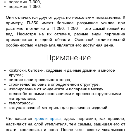
пергамин П-300,
пергамин П-350.
Они отличаются друг от друга по нескольким показателям. К
примеру, П-350 имеет большое разрывное усилие при
растяжке, в отличие от П-250. П-250 — это самый тонкий из
вид. Несмотря на их отличия, разные виды пергамина
применяются в одной области. Основной отличительной
особенностью материала является его доступная цена.
Применение
хозблоки, бытовки, садовые и дачные домики и многое
другое;
нижние слои кровельного ковра;
строительство бань в определенной структуре;
изолирование от конденсата и испарения между
железобетонными основаниями и древесно-стружечными
материалами;
теплотрассы;
как упаковочный материал для различных изделий.
Что касается
кровли крыш
, здесь пергамин, как правило,
настилают на слой утеплителя, тем самым, защищая его от
влаги, конденсата и пара. После чего, сверху укладывают