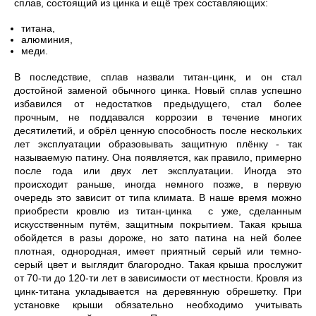
сплав, состоящий из цинка и ещё трех составляющих:
титана,
алюминия,
меди.
В последствие, сплав назвали титан-цинк, и он стал
достойной заменой обычного цинка. Новый сплав успешно
избавился от недостатков предыдущего, стал более
прочным, не поддавался коррозии в течение многих
десятилетий, и обрёл ценную способность после нескольких
лет эксплуатации образовывать защитную плёнку - так
называемую патину. Она появляется, как правило, примерно
после года или двух лет эксплуатации. Иногда это
происходит раньше, иногда немного позже, в первую
очередь это зависит от типа климата. В наше время можно
приобрести кровлю из титан-цинка с уже, сделанным
искусственным путём, защитным покрытием. Такая крыша
обойдется в разы дороже, но зато патина на ней более
плотная, однородная, имеет приятный серый или темно-
серый цвет и выглядит благородно. Такая крыша прослужит
от 70-ти до 120-ти лет в зависимости от местности. Кровля из
цинк-титана укладывается на деревянную обрешетку. При
установке крыши обязательно необходимо учитывать