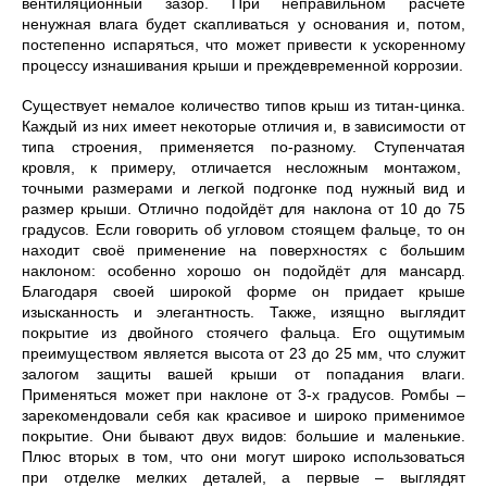
вентиляционный зазор. При неправильном расчете
ненужная влага будет скапливаться у основания и, потом,
постепенно испаряться, что может привести к ускоренному
процессу изнашивания крыши и преждевременной коррозии.
Существует немалое количество типов крыш из титан-цинка.
Каждый из них имеет некоторые отличия и, в зависимости от
типа строения, применяется по-разному. Ступенчатая
кровля, к примеру, отличается несложным монтажом,
точными размерами и легкой подгонке под нужный вид и
размер крыши. Отлично подойдёт для наклона от 10 до 75
градусов. Если говорить об угловом стоящем фальце, то он
находит своё применение на поверхностях с большим
наклоном: особенно хорошо он подойдёт для мансард.
Благодаря своей широкой форме он придает крыше
изысканность и элегантность. Также, изящно выглядит
покрытие из двойного стоячего фальца. Его ощутимым
преимуществом является высота от 23 до 25 мм, что служит
залогом защиты вашей крыши от попадания влаги.
Применяться может при наклоне от 3-х градусов. Ромбы –
зарекомендовали себя как красивое и широко применимое
покрытие. Они бывают двух видов: большие и маленькие.
Плюс вторых в том, что они могут широко использоваться
при отделке мелких деталей, а первые – выглядят