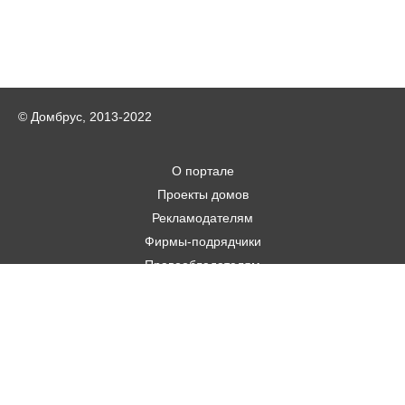
© Домбрус, 2013-2022
О портале
Проекты домов
Рекламодателям
Фирмы-подрядчики
Правообладателям
Статьи
Строительным фирмам
Контакты
Авторам
Карта городов