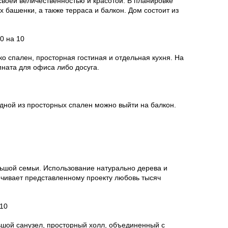
воей величественностью и красотой. В планировке
башенки, а также терраса и балкон. Дом состоит из
ко спален, просторная гостиная и отдельная кухня. На
мната для офиса либо досуга.
дной из просторных спален можно выйти на балкон.
ьшой семьи. Использование натурально дерева и
чивает представленному проекту любовь тысяч
ьшой санузел, просторный холл, объединенный с