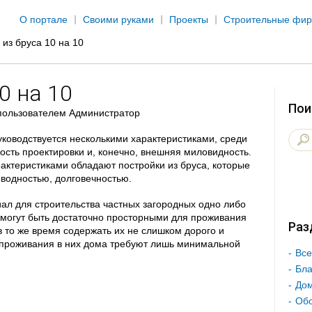
Jump to navigation
О портале
Своими руками
Проекты
Строительные фи
 из бруса 10 на 10
0 на 10
Пои
ользователем
Администратор
уководствуется несколькими характеристиками, среди
ость проектировки и, конечно, внешняя миловидность.
ктеристиками обладают постройки из бруса, которые
водностью, долговечностью.
ал для строительства частных загородных одно либо
 могут быть достаточно просторными для проживания
Раз
в то же время содержать их не слишком дорого и
 проживания в них дома требуют лишь минимальной
Все
Бла
Дом
Об