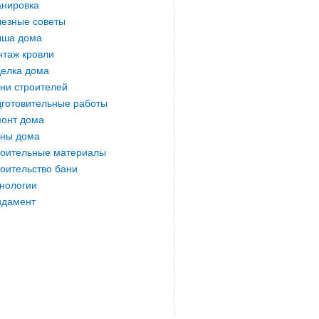
нировка
езные советы
ыша дома
таж кровли
елка дома
ни строителей
готовительные работы
онт дома
ны дома
оительные материалы
оительство бани
нологии
ндамент