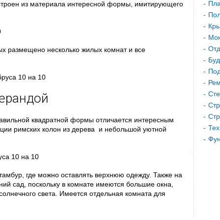
Пла
остроен из материала интересной формы, имитирующего
Пол
Кр
Мон
Отд
ых размещено несколько жилых комнат и все
Буд
Под
Рем
Сте
верандой
Стр
Стр
равильной квадратной формы отличается интересным
Тех
ции римских колон из дерева и небольшой уютной
Фу
тамбур, где можно оставлять верхнюю одежду. Также на
ий сад, поскольку в комнате имеются большие окна,
солнечного света. Имеется отдельная комната для