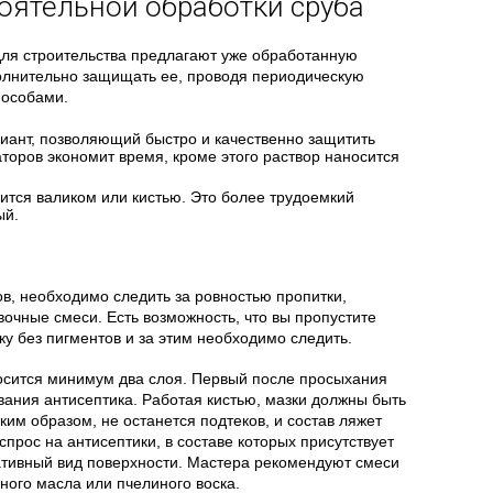
оятельной обработки сруба
для строительства предлагают уже обработанную
олнительно защищать ее, проводя периодическую
пособами.
ант, позволяющий быстро и качественно защитить
торов экономит время, кроме этого раствор наносится
ится валиком или кистью. Это более трудоемкий
ый.
в, необходимо следить за ровностью пропитки,
очные смеси. Есть возможность, что вы пропустите
ку без пигментов и за этим необходимо следить.
носится минимум два слоя. Первый после просыхания
вания антисептика. Работая кистью, мазки должны быть
им образом, не останется подтеков, и состав ляжет
прос на антисептики, в составе которых присутствует
ативный вид поверхности. Мастера рекомендуют смеси
ного масла или пчелиного воска.