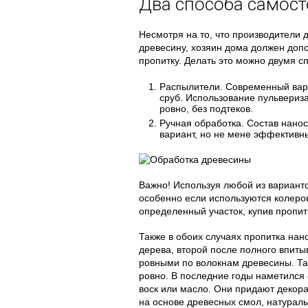
Два способа самост
Несмотря на то, что производители 
древесину, хозяин дома должен доп
пропитку. Делать это можно двумя с
Распылители. Современный вари
сруб. Использование пульвериза
ровно, без подтеков.
Ручная обработка. Состав нанос
вариант, но не мене эффективн
Важно! Используя любой из варианто
особенно если используются колеров
определенный участок, купив пропит
Также в обоих случаях пропитка на
дерева, второй после полного впиты
ровными по волокнам древесины. Так
ровно. В последние годы наметился с
воск или масло. Они придают декор
на основе древесных смол, натураль