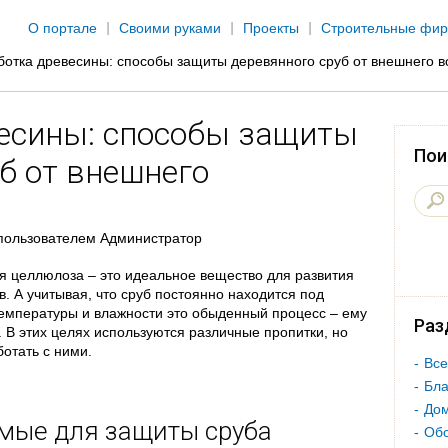
Jump to navigation
О портале
Своими руками
Проекты
Строительные фи
отка древесины: способы защиты деревянного сруб от внешнего в
есины: способы защиты
Пои
б от внешнего
пользователем
Администратор
я целлюлоза – это идеальное вещество для развития
. А учитывая, что сруб постоянно находится под
температуры и влажности это обыденный процесс – ему
Раз
 В этих целях используются различные пропитки, но
ботать с ними.
Все
Бла
Дом
мые для защиты сруба
Об