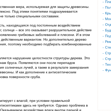
Пла
ественная мера, используемая для защиты древесины.
Пол
лексно. Под этими понятиями подразумевается
Кр
 не только специальными составами.
Мон
Отд
асть, находящаяся под постоянным воздействием
г, солнце – все это оказывает разрушительное действие
Буд
проявлению грибковых заболеваний и плесени. И в этом
Под
 действенным вариантом. Но дополнительно дерево
Рем
ения, поэтому необходимо подбирать комбинированные
Сте
Стр
яется нарушение целостности структуры дерева. Это
Стр
кнам бруса. Появляются они после перепадов
Тех
ия солнечных лучей, а также в результате замерзания
Фу
евесины. И как дополнение к антисептическим
овка поверхности сруба.
актирует с влагой, при условии правильной
тисептиками здесь не требуется. Однако проблема в
. Оказываемое воздействие влаги внутри парной и