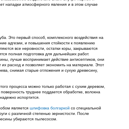
ет нападки атмосферного явления и в этом случае
ба. Это первый способ, комплексного воздействия на
ние адгезии, и повышения стойкости к появлению
ляются все неровности, остатки коры, закрываются
тся полная подготовка для дальнейших работ.
ны, лучше воспринимает действие антисептиков, они
 их расход и позволяет экономить на материале. Этот
ева, снимая старые отложения и сухую древесину,
того процесса можно только работая с сухим деревом,
поверхность труднее поддается обработке, волокна
знадежно испортится.
собом является
шлифовка болгаркой
со специальной
руги с различной степенью зернистости. После
евесины убираются пылесосом.