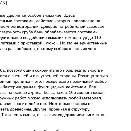
ия
тке уделяется особое внимание. Здесь
тными составами, действие которых направлено на
можном возгорании. Доверие потребителей завоевал
оверхность сруба бани обрабатывается составами
длительное воздействие высоких температур до 110
питками с приставкой «люкс». Но это не единственные
ов разнообразен, поэтому выбирать есть из чего.
ба, позволяющий сохранить его привлекательность и
ится с внешней и с внутренней стороны. Разница только
енная пропитка – это, прежде всего правильный выбор
ь бактерицидным и фунгицидным действием. Для
вы на основе акрила, без запахов. Это экологическая
ружных работ, можно использовать любой материал.
аличия красителей в них. Некоторые составы не
ета древесины. Другие, проникая в структуру,
 Также есть смеси, с высоким содержанием пигментов,