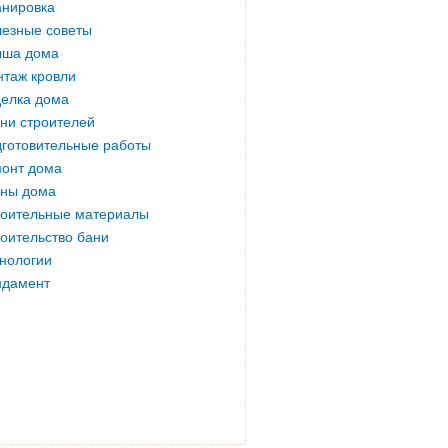
нировка
езные советы
ыша дома
таж кровли
елка дома
ни строителей
готовительные работы
онт дома
ны дома
оительные материалы
оительство бани
нологии
ндамент