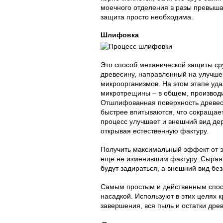
моечного отделения в разы превыша
защита просто необходима.
Шлифовка
Это способ механической защиты сру
древесину, направленный на улучше
микроорганизмов. На этом этапе уда
микротрещины – в общем, производи
Отшлифованная поверхность древеси
быстрее впитываются, что сокращает
процесс улучшает и внешний вид дер
открывая естественную фактуру.
Получить максимальный эффект от э
еще не изменившим фактуру. Сырая 
будут задираться, а внешний вид бе
Самым простым и действенным спо
насадкой. Используют в этих целях к
завершения, вся пыль и остатки др