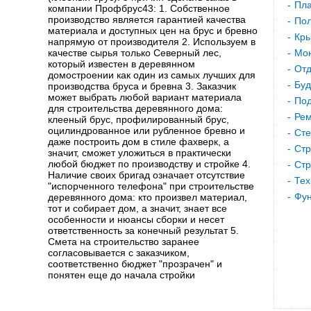
Пла
компании Профбрус43: 1. Собственное
производство является гарантией качества
Пол
материала и доступных цен на брус и бревно
Кр
напрямую от производителя 2. Используем в
качестве сырья только Северный лес,
Мон
который известен в деревянном
Отд
домостроении как один из самых лучших для
Буд
производства бруса и бревна 3. Заказчик
может выбрать любой вариант материала
Под
для строительства деревянного дома:
Рем
клееный брус, профилированный брус,
оцилиндрованное или рубленное бревно и
Сте
даже построить дом в стиле фахверк, а
Стр
значит, сможет уложиться в практически
любой бюджет по производству и стройке 4.
Стр
Наличие своих бригад означает отсутствие
Тех
"испорченного телефона" при строительстве
Фу
деревянного дома: кто произвел материал,
тот и собирает дом, а значит, знает все
особенности и нюансы сборки и несет
ответственность за конечный результат 5.
Смета на строительство заранее
согласовывается с заказчиком,
соответственно бюджет "прозрачен" и
понятен еще до начала стройки