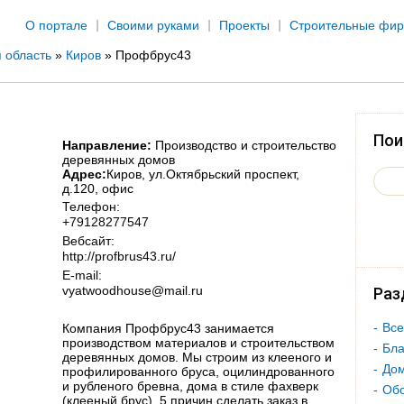
Jump to navigation
О портале
Своими руками
Проекты
Строительные фи
 область
»
Киров
»
Профбрус43
Пои
Направление:
Производство и строительство
деревянных домов
Адрес:
Киров
, ул.Октябрьский проспект,
д.120, офис
Телефон:
+79128277547
Вебсайт:
http://profbrus43.ru/
E-mail:
vyatwoodhouse@mail.ru
Раз
Все
Компания Профбрус43 занимается
производством материалов и строительством
Бла
деревянных домов. Мы строим из клееного и
Дом
профилированного бруса, оцилиндрованного
и рубленого бревна, дома в стиле фахверк
Об
(клееный брус). 5 причин сделать заказ в