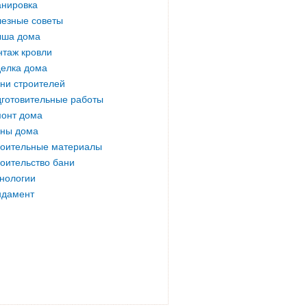
нировка
езные советы
ыша дома
таж кровли
елка дома
ни строителей
готовительные работы
онт дома
ны дома
оительные материалы
оительство бани
нологии
ндамент