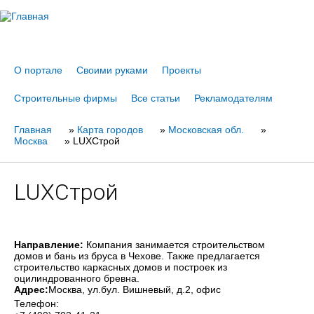
Jump to navigation
О портале
Своими руками
Проекты
Строительные фирмы
Все статьи
Рекламодателям
Главная
Вы
»
Карта городов
»
Московская обл.
»
Москва
»
LUXСтрой
здесь
LUXСтрой
Направление:
Компания занимается строительством
домов и бань из бруса в Чехове. Также предлагается
строительство каркасных домов и построек из
оцилиндрованного бревна.
Адрес:
Москва
, ул.бул. Вишневый, д.2, офис
Телефон: