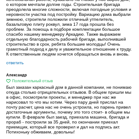
о котором мечтали долгие годы. Строительная бригада
преодолела многие сложности, включая погодные условия и
неровности участка под постройку. Вариацию дома выбрали
зимнюю, строители положили отличный утпелитель,
базальтовую плиту роквул, зима 17 года прошла без
проблем. За помощь в подборе комплектации большое
спасибо нашему менеджеру Аркадию. Также выражаем
отдельную благодарность рабочей бригаде, выполнившей
строительство в срок, ребята большие молодцы! Очень
грамотный подход к делу и уважительное отношение к труду.
К ответственным людям хочется обращаться вновь и вновь.
ответить
Александр
Был заказан каркасный дом в данной компании, не понимаю
откуда столько отрицательных отзывов. В общем пришли мы
в офис, посмотрели проекты, и менеджер при нас же
нарисовал то что мы хотим. Через пару дней прислал на
почту расчет, цена нас не очень устроила, но парень привел
достаточные аргументы, почему это того стоит- в общем мы
купили. В феврале был заезд, приехала машина, бригада и
прораб - построили за 35 дней, по окончании приехал
приемщик, который все проверил и дал на подпись акт.
Потихоньку обживаем, довольны!