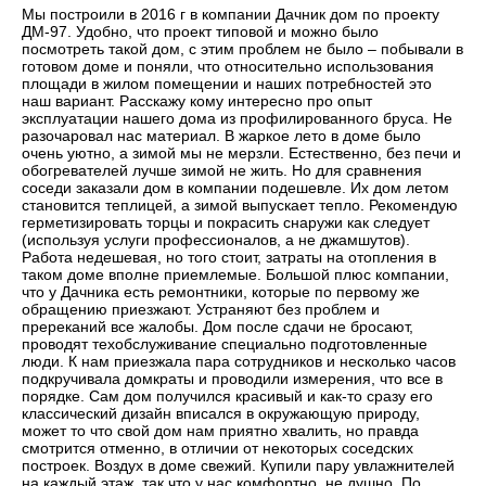
Мы построили в 2016 г в компании Дачник дом по проекту
ДМ-97. Удобно, что проект типовой и можно было
посмотреть такой дом, с этим проблем не было – побывали в
готовом доме и поняли, что относительно использования
площади в жилом помещении и наших потребностей это
наш вариант. Расскажу кому интересно про опыт
эксплуатации нашего дома из профилированного бруса. Не
разочаровал нас материал. В жаркое лето в доме было
очень уютно, а зимой мы не мерзли. Естественно, без печи и
обогревателей лучше зимой не жить. Но для сравнения
соседи заказали дом в компании подешевле. Их дом летом
становится теплицей, а зимой выпускает тепло. Рекомендую
герметизировать торцы и покрасить снаружи как следует
(используя услуги профессионалов, а не джамшутов).
Работа недешевая, но того стоит, затраты на отопления в
таком доме вполне приемлемые. Большой плюс компании,
что у Дачника есть ремонтники, которые по первому же
обращению приезжают. Устраняют без проблем и
пререканий все жалобы. Дом после сдачи не бросают,
проводят техобслуживание специально подготовленные
люди. К нам приезжала пара сотрудников и несколько часов
подкручивала домкраты и проводили измерения, что все в
порядке. Сам дом получился красивый и как-то сразу его
классический дизайн вписался в окружающую природу,
может то что свой дом нам приятно хвалить, но правда
смотрится отменно, в отличии от некоторых соседских
построек. Воздух в доме свежий. Купили пару увлажнителей
на каждый этаж, так что у нас комфортно, не душно. По