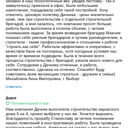
забавно в наш технологичный век, увидев листовку - так и
завертелось) приехала в офис, были небольшие
накопления, порадовала себя такой постройкой. Хочу
отметить: ценовую политику Дачника - цены значительно
ниже, чем при строительстве с отдельной строительной
бригадой, а мне казалось, что компании просят больше;
работа была выполнена в полном объеме, с четким
пониманием задачи. За время возведения бригадир Максим
показал себя умелым бригадиром и чутким руководителем, а
строители - также профессионализм и отношение к работе
"строить как себе". Работали эффективно и оперативно, с
качеством бани не поспоришь, хотя погодные условия нас
время от времени подводили. Была в течение всего
процесса строительства с бригадой, узнала много нового для
себя. Сотрудники у Дачника отличные, и работа,
соответственно, сделана на отлично. Спасибо! Буду
советовать всем желающим строиться - друзьям и семье)
Михайлина Анна Викторовна, г. Выборг.
ответить
Дарья
Нам компания Дачник выполняла строительство каркасного
дома 6 на 4, проект выбрали у них же. Хочется выразить
благодарность прорабу Станиславу за четкое понимание
наших пожеланий и конструктивную работу. Была проведена
коллосальная работа, буквально на глазах у нас вырос дом,