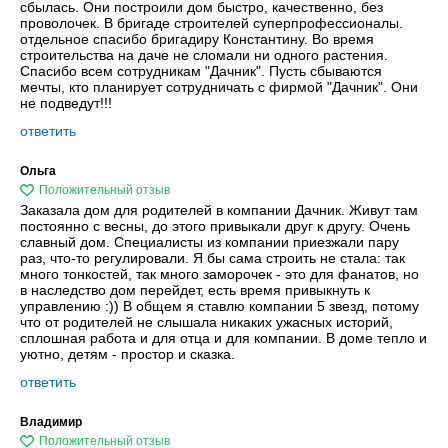
сбылась. Они построили дом быстро, качественно, без
проволочек. В бригаде строителей суперпрофессионалы.
отдельное спасибо бригадиру Константину. Во время
строительства на даче не сломали ни одного растения.
Спасибо всем сотрудникам "Дачник". Пусть сбываются
мечты, кто планирует сотрудничать с фирмой "Дачник". Они
не подведут!!!
ответить
Ольга
Заказала дом для родителей в компании Дачник. Живут там
постоянно с весны, до этого привыкали друг к другу. Очень
славный дом. Специалисты из компании приезжали пару
раз, что-то регулировали. Я бы сама строить не стала: так
много тонкостей, так много заморочек - это для фанатов, но
в наследство дом перейдет, есть время привыкнуть к
управлению :)) В общем я ставлю компании 5 звезд, потому
что от родителей не слышала никаких ужасных историй,
сплошная работа и для отца и для компании. В доме тепло и
уютно, детям - простор и сказка.
ответить
Владимир