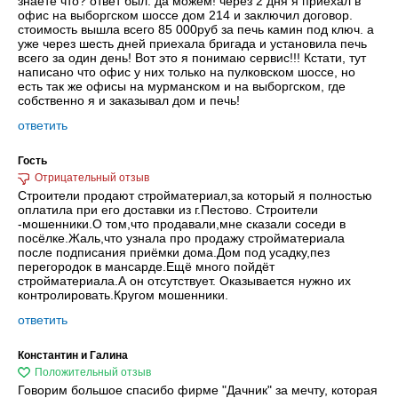
знаете что? ответ был: да можем! через 2 дня я приехал в
офис на выборгском шоссе дом 214 и заключил договор.
стоимость вышла всего 85 000руб за печь камин под ключ. а
уже через шесть дней приехала бригада и установила печь
всего за один день! Вот это я понимаю сервис!!! Кстати, тут
написано что офис у них только на пулковском шоссе, но
есть так же офисы на мурманском и на выборгском, где
собственно я и заказывал дом и печь!
ответить
Гость
Строители продают стройматериал,за который я полностью
оплатила при его доставки из г.Пестово. Строители
-мошенники.О том,что продавали,мне сказали соседи в
посёлке.Жаль,что узнала про продажу стройматериала
после подписания приёмки дома.Дом под усадку,пез
перегородок в мансарде.Ещё много пойдёт
стройматериала.А он отсутствует. Оказывается нужно их
контролировать.Кругом мошенники.
ответить
Константин и Галина
Говорим большое спасибо фирме "Дачник" за мечту, которая