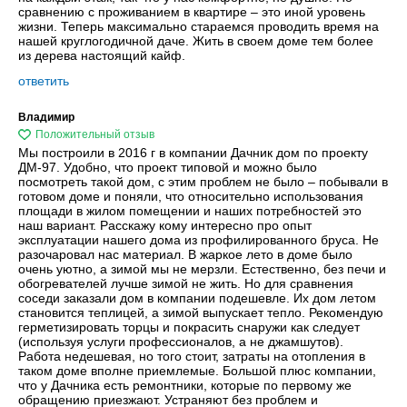
сравнению с проживанием в квартире – это иной уровень
жизни. Теперь максимально стараемся проводить время на
нашей круглогодичной даче. Жить в своем доме тем более
из дерева настоящий кайф.
ответить
Владимир
Мы построили в 2016 г в компании Дачник дом по проекту
ДМ-97. Удобно, что проект типовой и можно было
посмотреть такой дом, с этим проблем не было – побывали в
готовом доме и поняли, что относительно использования
площади в жилом помещении и наших потребностей это
наш вариант. Расскажу кому интересно про опыт
эксплуатации нашего дома из профилированного бруса. Не
разочаровал нас материал. В жаркое лето в доме было
очень уютно, а зимой мы не мерзли. Естественно, без печи и
обогревателей лучше зимой не жить. Но для сравнения
соседи заказали дом в компании подешевле. Их дом летом
становится теплицей, а зимой выпускает тепло. Рекомендую
герметизировать торцы и покрасить снаружи как следует
(используя услуги профессионалов, а не джамшутов).
Работа недешевая, но того стоит, затраты на отопления в
таком доме вполне приемлемые. Большой плюс компании,
что у Дачника есть ремонтники, которые по первому же
обращению приезжают. Устраняют без проблем и