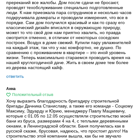
пререканий все жалобы. Дом после сдачи не бросают,
проводят техобслуживание специально подготовленные
люди. К нам приезжала пара сотрудников и несколько часов
подкручивала домкраты и проводили измерения, что все в
порядке. Сам дом получился красивый и как-то сразу его
классический дизайн вписался в окружающую природу,
может то что свой дом нам приятно хвалить, но правда
смотрится отменно, в отличии от некоторых соседских
построек. Воздух в доме свежий. Купили пару увлажнителей
на каждый этаж, так что у нас комфортно, не душно. По
сравнению с проживанием в квартире – это иной уровень
жизни. Теперь максимально стараемся проводить время на
нашей круглогодичной даче. Жить в своем доме тем более
из дерева настоящий кайф.
ответить
Анна
Хочу выразить благодарность бригадиру строительной
бригады Дачника Станиславу, а также его команде - Соцкому
Максиму, Эдуарду и Юрию, менеджеру Павлу Мацкевичу,
которые с 01.05 по 12.05 осуществляли строительство моей
бани из бруса, размерами 4 на 4, с теплыми деревянными
окнами, в Ленинградской области. Баня получилась как в
русской сказке, брусовая, надеюсь, что простоит долго! На
строительство этой компании вышла, как бы не звучало