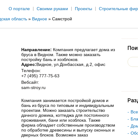
Jump to navigation
О портале
Своими руками
Проекты
Строительные фи
ская область
»
Видное
»
Самстрой
Пои
Направление:
Компания предлагает дома из
бруса в Видном. Также можно заказать
постройку бань и хозблоков.
Адрес:
Видное
, ул.Донбасская, д.2, офис
Телефон:
+7 (495) 777-75-63
Вебсайт:
sam-stroy.ru
Раз
Компания занимается постройкой домов и
бань из бруса по типовым и индивидуальным
проектам. Можно заказать строительство
Все
дачного домика, коттеджа для постоянного
Бла
проживания, бани или хозблока. Также
фирма обладает собственным производством
Дом
по обработке древесины и выпуску оконных и
Об
дверных блоков. Возможен заказ