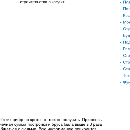
строительства в кредит.
Пла
Пол
Кр
Мон
Отд
Буд
Под
Рем
Сте
Стр
Стр
Тех
Фу
Чётких цифр по крыше от них не получить. Пришлось
конечная сумма постройки и бруса была выше в 3 раза
 общаться с людьми. Всю информацию приходится