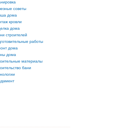
нировка
езные советы
ыша дома
таж кровли
елка дома
ни строителей
готовительные работы
онт дома
ны дома
оительные материалы
оительство бани
нологии
ндамент