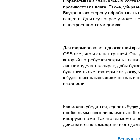
Обрабатываем специальным составо
противостояла влаге. Также, убирае
Внутреннюю сторону обрабатывать н
веществ. Да и псу попросту может н
в построенном вами домике.
Для формирования односкатной крыш
OSB-лист, что и станет крышей. Она
который потребуется закрыть пленк
лишним сделать козырек, дабы будка
будет взять лист фанеры или доску, 
к будке с использованием петель и
влажности.
Как можно убедиться, сделать будку 
необходимы всего лишь иметь небол
инструментами. Так что вы можете р
действительно комфортно в его доми
Вернуть к