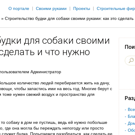
Jump to navigation
О портале
Своими руками
Проекты
Строительные фи
»
Строительство будки для собаки своими руками: как это сделать 
будки для собаки своими
Пои
 сделать и что нужно
пользователем
Администратор
большое количество людей перебирается жить на дачу,
вощи, чтобы запастись ими на весь год. Многие берут с
 тоже нужен свежий воздух и пространство для
Раз
Все
Бла
 то собаку в дом не пустишь, ведь ей нужно побольше
Дом
то, где она могла бы переждать непогоду или просто
Об
и служит будка. Попытаемся разобраться, как сделать ее