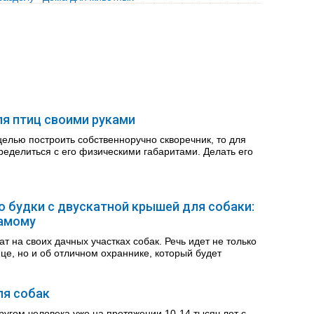
я птиц своими руками
целью построить собственноручно скворечник, то для
ределиться с его физическими габаритами. Делать его
 будки с двускатной крышей для собаки:
самому
т на своих дачных участках собак. Речь идет не только
е, но и об отличном охраннике, который будет
ля собак
ругом человека уже на протяжении 10-14 тысяч лет с