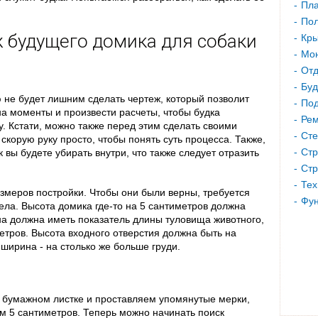
Пла
Пол
ж будущего домика для собаки
Кр
Мон
Отд
Буд
 не будет лишним сделать чертеж, который позволит
Под
а моменты и произвести расчеты, чтобы будка
Рем
у. Кстати, можно также перед этим сделать своими
Сте
скорую руку просто, чтобы понять суть процесса. Также,
Стр
 вы будете убирать внутри, что также следует отразить
Стр
Тех
азмеров постройки. Чтобы они были верны, требуется
Фу
тела. Высота домика где-то на 5 сантиметров должна
на должна иметь показатель длины туловища животного,
метров. Высота входного отверстия должна быть на
 ширина - на столько же больше груди.
 бумажном листке и проставляем упомянутые мерки,
м 5 сантиметров. Теперь можно начинать поиск