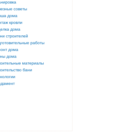
нировка
езные советы
ыша дома
таж кровли
елка дома
ни строителей
готовительные работы
онт дома
ны дома
оительные материалы
оительство бани
нологии
ндамент