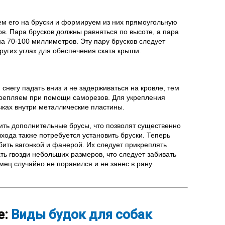
ем его на бруски и формируем из них прямоугольную
в. Пара брусков должны равняться по высоте, а пара
на 70-100 миллиметров. Эту пару брусков следует
других углах для обеспечения ската крыши.
снегу падать вниз и не задерживаться на кровле, тем
крепляем при помощи саморезов. Для укрепления
ыках внутри металлические пластины.
вить дополнительные брусы, что позволят существенно
ыхода также потребуется установить бруски. Теперь
ить вагонкой и фанерой. Их следует прикреплять
ь гвозди небольших размеров, что следует забивать
ец случайно не поранился и не занес в рану
е:
Виды будок для собак