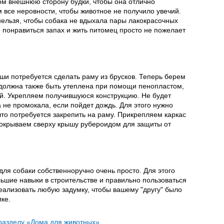
м внешнюю сторону будки, чтобы она отлично
м все неровности, чтобы животное не получило увечий.
ельзя, чтобы собака не вдыхала пары лакокрасочных
е понравиться запах и жить питомец просто не пожелает
и потребуется сделать раму из брусков. Теперь берем
 должна также быть утеплена при помощи пенопластом,
ой. Укрепляем получившуюся конструкцию. Не будет
 не промокала, если пойдет дождь. Для этого нужно
что потребуется закрепить на раму. Прикрепляем каркас
 покрываем сверху крышу рубероидом для защиты от
для собаки собственноручно очень просто. Для этого
ьшие навыки в строительстве и правильно пользоваться
еализовать любую задумку, чтобы вашему "другу" было
ке.
 разделу «Дома для животных»