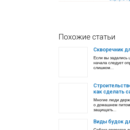
Похожие статьи
Скворечник дл
Если вы задались 
начала следует оп
слишком...
Строительство
как сделать 
Многие люди держа
о домашнем питомц
защищать...
Виды будок д
Собака является д