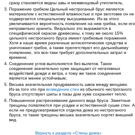
сразу становятся видны швы и межвенцовый утеплитель;
Поражение грибком.Цельный нестроганый брус является
материалом с естественной влажностью и при заготовке он не
подвергается специальному высушиванию. Из-за этого
увеличивается вероятность появления на нем грибка, если его
неправильно хранить. Визуально это выражается в
специфической окраске древесины, к тому же около 15%
цельного нестроганого бруса имеют грибковые поражения.
Хотя в наше время различные антисептические средства и
уничтожают грибок, а также препятствуют его дальнейшему
появлению, это все-таки требует дополнительных затрат и
времени;
Соединение углов выполняется без вылетов. Такое
соединение значительно хуже защищает от негативных
воздействий дождя и ветра, к тому же такое соединения
является менее устойчивым;
Весьма значительная продуваемость швов между венцами.
Из-за того что при
возведении стен
из обычного нестроганого
бруса отсутствуют шипы и пазы дом хуже сохраняет тепло;
Повышенное растрескивание данного вида бруса. Заметные
трещины появляются при усадке и естественной сушке стен. А
если не предусматривается отделка дома из нестроганого
бруса, то такие трещины весьма значительно портят внешний
вид.
Вернуть к разделу «Стены дома»