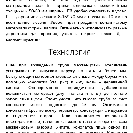
материалом пазов. Б — кривая конопатка с лезвием 5 мм
толщины и 50-60 мм ширины. Ей удобно конопатить в углах.
Г — дорожник с лезвием 8-15/170 мм с пазом до 10 мм по
всей длине лезвия. Удобен для придания волокнистому
материалу формы валика. Оптимально использовать разные
дорожники для средних, узких и широких пазов. Д —
киянка-«мушель».
Технология
Еще при возведении сруба межвенцовый утеплитель
укладывают с выпуском наружу на пять и более мм.
Выступающий материал забивается в швы между брусьями с
помощью конопатки (см. рис) и «мушеля» – деревянной
киянки. Одновременно периодически добавляется
волокнистый материал (джут, пенька и т. д.) до полного
заполнения щели. Стоит учесть, что высота сруба за счет
конопатки может подняться до 15 см. Оптимально
конопатить брус по всему периметру конструкции с наружной
и внутренней сторон. Щели заполняются конопаткой
последовательно, начиная с нижнего паза и вверх по всем
межвенцовым зазорам. Учтите, конопатка лишь одной из
стен может привести к перекосу конструкции. Конопатку