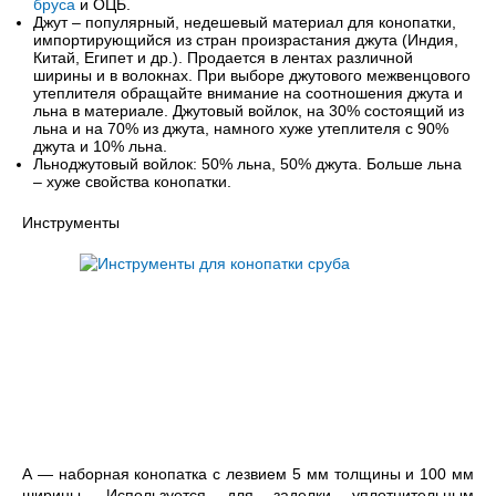
бруса
и ОЦБ.
Джут – популярный, недешевый материал для конопатки,
импортирующийся из стран произрастания джута (Индия,
Китай, Египет и др.). Продается в лентах различной
ширины и в волокнах. При выборе джутового межвенцового
утеплителя обращайте внимание на соотношения джута и
льна в материале. Джутовый войлок, на 30% состоящий из
льна и на 70% из джута, намного хуже утеплителя с 90%
джута и 10% льна.
Льноджутовый войлок: 50% льна, 50% джута. Больше льна
– хуже свойства конопатки.
Инструменты
А — наборная конопатка с лезвием 5 мм толщины и 100 мм
ширины. Используется для заделки уплотнительным