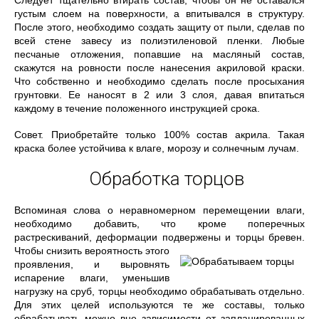
Следует тщательно втирать состав, чтобы он не оставался
густым слоем на поверхности, а впитывался в структуру.
После этого, необходимо создать защиту от пыли, сделав по
всей стене завесу из полиэтиленовой пленки. Любые
песчаные отложения, попавшие на масляный состав,
скажутся на ровности после нанесения акриловой краски.
Что собственно и необходимо сделать после просыхания
грунтовки. Ее наносят в 2 или 3 слоя, давая впитаться
каждому в течение положенного инструкцией срока.
Совет. Приобретайте только 100% состав акрила. Такая
краска более устойчива к влаге, морозу и солнечным лучам.
Обработка торцов
Вспоминая слова о неравномерном перемещении влаги,
необходимо добавить, что кроме поперечных
растрескиваний, деформации подвержены и торцы бревен.
Чтобы
снизить вероятность этого
проявления, и выровнять
испарение влаги, уменьшив
нагрузку на сруб, торцы необходимо обрабатывать отдельно.
Для этих целей используются те же составы, только
обрабатывать можно вне зависимости от запланированных