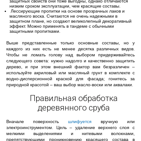
защитных свойств они тоже выгодны, однако отличаются
низким сроком эксплуатации, чем красящие составы.
Лессирующие пропитки на основе прозрачных лаков и
масляного воска. Считаются не очень надежными в
защитном плане, но создают великолепный декоративный
эффект. Можно применять в тандеме с обычными
защитными пропитками.
Выше представленные только основные составы, но у
каждого из них есть не менее десятка различных видов.
Чтобы не ломать голову над выбором придерживайтесь
следующего совета: нужно надолго и качественно защитить
дерево, и при этом внешний фактор вам безразличен –
используйте акриловый или масляный грунт в комплекте с
водно-дисперсионной краской для фасада; гонитесь за
природной красотой – ваш выбор масло-воски или аквалаки.
Правильная обработка
деревянного сруба
Вначале поверхность
шлифуется
вручную или
электроинструментом. Цель – удаление верхнего слоя с
мелкими выделениями и нитевыми волокнами,
препятствующими проникновению красящего состава в